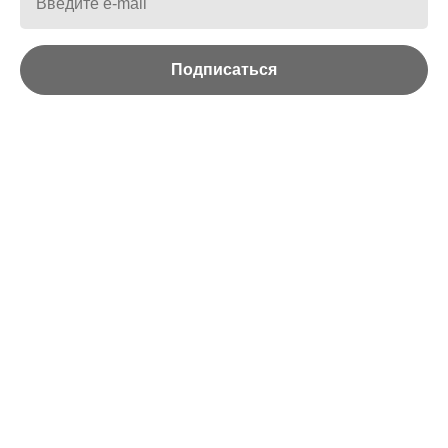
Пилатес в фитнесе: что
это за тренировка
Подписаться
простыми словами
Что такое пилатес в фитнесе простыми словами.
Как делается комплекс физических упражнений
и в чем его эффективность.